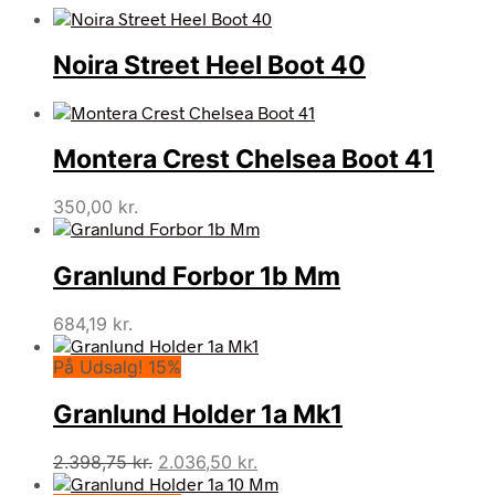
Noira Street Heel Boot 40
Montera Crest Chelsea Boot 41
350,00
kr.
Granlund Forbor 1b Mm
684,19
kr.
På Udsalg! 15%
Granlund Holder 1a Mk1
Den
Den
2.398,75
kr.
2.036,50
kr.
oprindelige
aktuelle