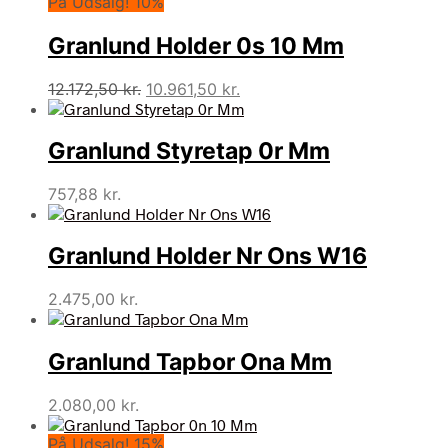
På Udsalg! 10%
Granlund Holder 0s 10 Mm
Den
Den
12.172,50
kr.
10.961,50
kr.
oprindelige
aktuelle
pris
pris
Granlund Styretap 0r Mm
var:
er:
12.172,50 kr..
10.961,50 kr..
757,88
kr.
Granlund Holder Nr Ons W16
2.475,00
kr.
Granlund Tapbor Ona Mm
2.080,00
kr.
På Udsalg! 15%