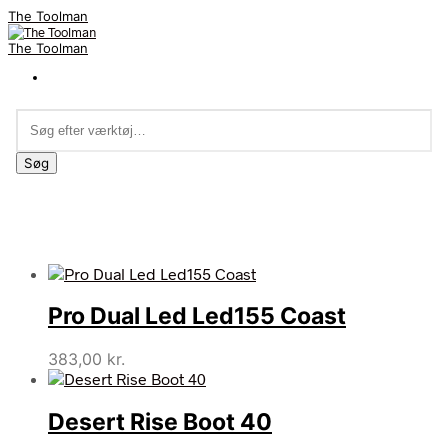
The Toolman
The Toolman
Søg
efter:
Søg
Pro Dual Led Led155 Coast
383,00
kr.
Desert Rise Boot 40