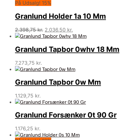
På Udsalg! 15%
pris
pris
var:
er:
Granlund Holder 1a 10 Mm
2.398,75 kr..
2.036,50 kr..
Den
Den
2.398,75
kr.
2.036,50
kr.
oprindelige
aktuelle
pris
pris
Granlund Tapbor 0whv 18 Mm
var:
er:
2.398,75 kr..
2.036,50 kr..
7.273,75
kr.
Granlund Tapbor 0w Mm
1.129,75
kr.
Granlund Forsænker 0t 90 Gr
1.176,25
kr.