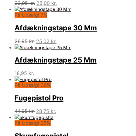
Den
Den
33,95
kr.
28,00
kr.
oprindelige
aktuelle
På Udsalg! 7%
pris
pris
var:
er:
Afdækningstape 30 Mm
33,95 kr..
28,00 kr..
Den
Den
26,95
kr.
25,02
kr.
oprindelige
aktuelle
pris
pris
Afdækningstape 25 Mm
var:
er:
26,95 kr..
25,02 kr..
18,95
kr.
På Udsalg! 36%
Fugepistol Pro
Den
Den
44,95
kr.
28,75
kr.
oprindelige
aktuelle
På Udsalg! 25%
pris
pris
var:
er:
44,95 kr..
28,75 kr..