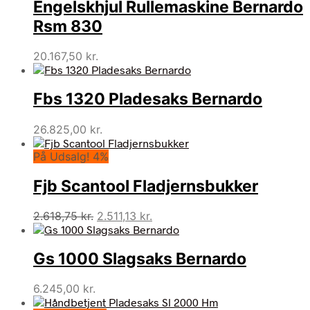
Engelskhjul Rullemaskine Bernardo
var:
er:
70.700,00 kr..
69.731,51 kr..
Rsm 830
20.167,50
kr.
Fbs 1320 Pladesaks Bernardo
26.825,00
kr.
På Udsalg! 4%
Fjb Scantool Fladjernsbukker
Den
Den
2.618,75
kr.
2.511,13
kr.
oprindelige
aktuelle
pris
pris
Gs 1000 Slagsaks Bernardo
var:
er:
2.618,75 kr..
2.511,13 kr..
6.245,00
kr.