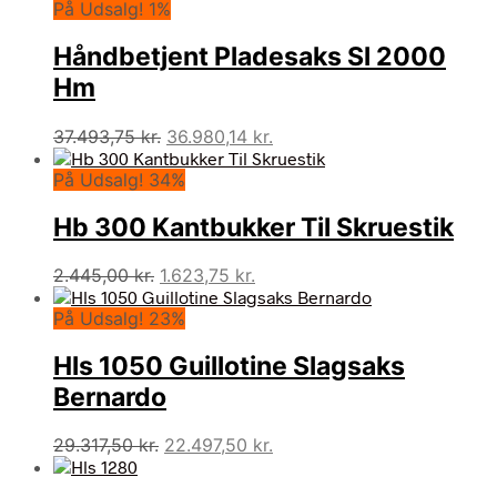
På Udsalg! 1%
Håndbetjent Pladesaks Sl 2000
Hm
Den
Den
37.493,75
kr.
36.980,14
kr.
oprindelige
aktuelle
På Udsalg! 34%
pris
pris
var:
er:
Hb 300 Kantbukker Til Skruestik
37.493,75 kr..
36.980,14 kr..
Den
Den
2.445,00
kr.
1.623,75
kr.
oprindelige
aktuelle
På Udsalg! 23%
pris
pris
var:
er:
Hls 1050 Guillotine Slagsaks
2.445,00 kr..
1.623,75 kr..
Bernardo
Den
Den
29.317,50
kr.
22.497,50
kr.
oprindelige
aktuelle
pris
pris