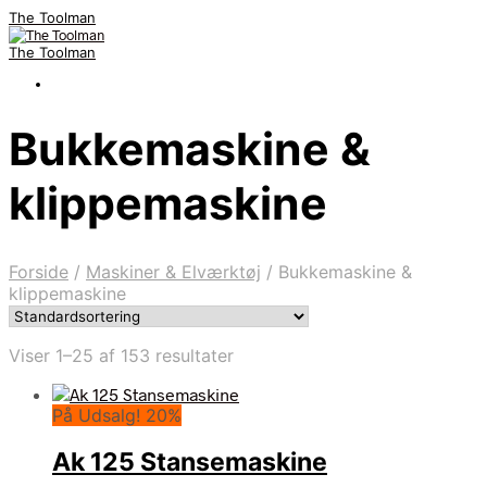
The Toolman
The Toolman
Bukkemaskine &
klippemaskine
Forside
/
Maskiner & Elværktøj
/
Bukkemaskine &
klippemaskine
Viser 1–25 af 153 resultater
På Udsalg! 20%
Ak 125 Stansemaskine