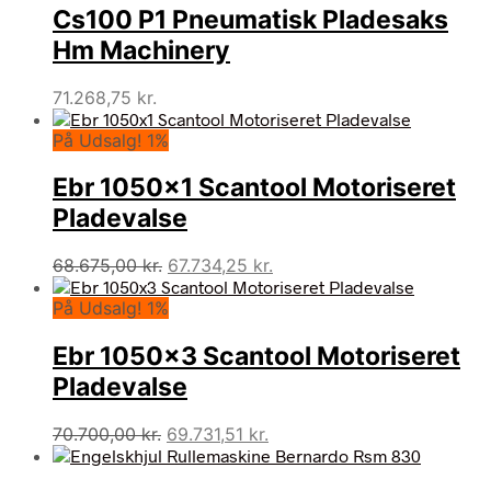
Cs100 P1 Pneumatisk Pladesaks
Hm Machinery
71.268,75
kr.
På Udsalg! 1%
Ebr 1050×1 Scantool Motoriseret
Pladevalse
Den
Den
68.675,00
kr.
67.734,25
kr.
oprindelige
aktuelle
På Udsalg! 1%
pris
pris
var:
er:
Ebr 1050×3 Scantool Motoriseret
68.675,00 kr..
67.734,25 kr..
Pladevalse
Den
Den
70.700,00
kr.
69.731,51
kr.
oprindelige
aktuelle
pris
pris