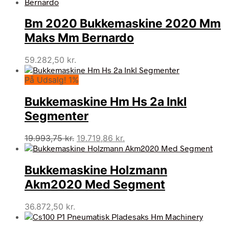
Bm 2020 Bukkemaskine 2020 Mm
Maks Mm Bernardo
59.282,50
kr.
På Udsalg! 1%
Bukkemaskine Hm Hs 2a Inkl
Segmenter
Den
Den
19.993,75
kr.
19.719,86
kr.
oprindelige
aktuelle
pris
pris
Bukkemaskine Holzmann
var:
er:
19.993,75 kr..
19.719,86 kr..
Akm2020 Med Segment
36.872,50
kr.