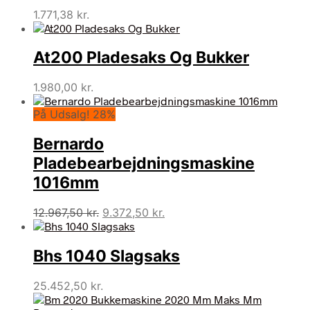
1.771,38
kr.
At200 Pladesaks Og Bukker
1.980,00
kr.
På Udsalg! 28%
Bernardo
Pladebearbejdningsmaskine
1016mm
Den
Den
12.967,50
kr.
9.372,50
kr.
oprindelige
aktuelle
pris
pris
Bhs 1040 Slagsaks
var:
er:
12.967,50 kr..
9.372,50 kr..
25.452,50
kr.