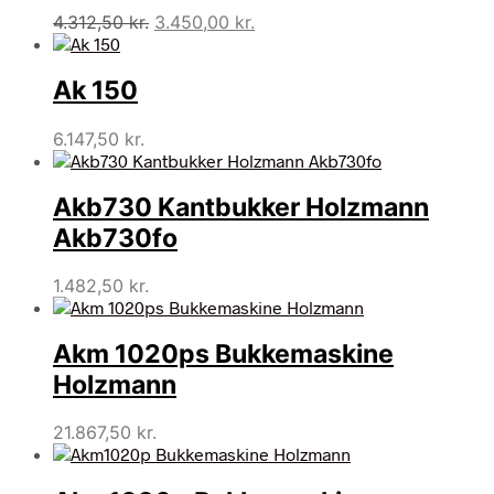
Den
Den
4.312,50
kr.
3.450,00
kr.
oprindelige
aktuelle
pris
pris
Ak 150
var:
er:
4.312,50 kr..
3.450,00 kr..
6.147,50
kr.
Akb730 Kantbukker Holzmann
Akb730fo
1.482,50
kr.
Akm 1020ps Bukkemaskine
Holzmann
21.867,50
kr.