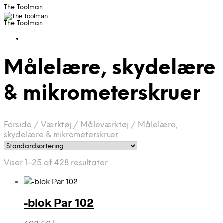
The Toolman
The Toolman
Målelære, skydelære
& mikrometerskruer
Forside
/
Værktøj
/
Måleværktøj
/
Målelære,
skydelære & mikrometerskruer
Viser 1–25 af 428 resultater
-blok Par 102