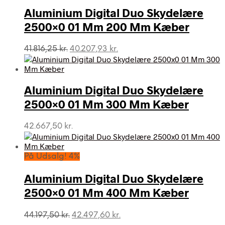
Aluminium Digital Duo Skydelære
2500×0 01 Mm 200 Mm Kæber
Den
Den
41.816,25
kr.
40.207,93
kr.
oprindelige
aktuelle
pris
pris
var:
er:
Aluminium Digital Duo Skydelære
41.816,25 kr..
40.207,93 kr..
2500×0 01 Mm 300 Mm Kæber
42.667,50
kr.
På Udsalg! 4%
Aluminium Digital Duo Skydelære
2500×0 01 Mm 400 Mm Kæber
Den
Den
44.197,50
kr.
42.497,60
kr.
oprindelige
aktuelle