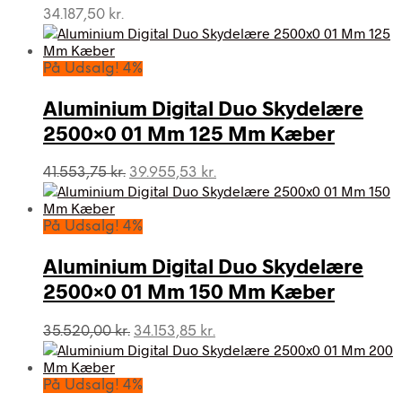
34.187,50
kr.
På Udsalg! 4%
Aluminium Digital Duo Skydelære
2500×0 01 Mm 125 Mm Kæber
Den
Den
41.553,75
kr.
39.955,53
kr.
oprindelige
aktuelle
pris
pris
var:
er:
På Udsalg! 4%
41.553,75 kr..
39.955,53 kr..
Aluminium Digital Duo Skydelære
2500×0 01 Mm 150 Mm Kæber
Den
Den
35.520,00
kr.
34.153,85
kr.
oprindelige
aktuelle
pris
pris
var:
er:
På Udsalg! 4%
35.520,00 kr..
34.153,85 kr..