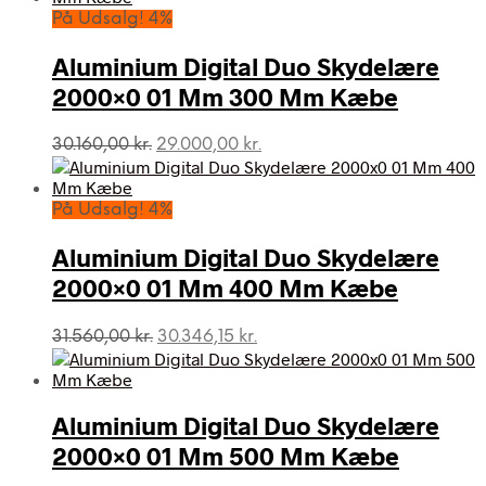
var:
er:
På Udsalg! 4%
29.471,25 kr..
28.337,74 kr..
Aluminium Digital Duo Skydelære
2000×0 01 Mm 300 Mm Kæbe
Den
Den
30.160,00
kr.
29.000,00
kr.
oprindelige
aktuelle
pris
pris
var:
er:
På Udsalg! 4%
30.160,00 kr..
29.000,00 kr..
Aluminium Digital Duo Skydelære
2000×0 01 Mm 400 Mm Kæbe
Den
Den
31.560,00
kr.
30.346,15
kr.
oprindelige
aktuelle
pris
pris
var:
er:
Aluminium Digital Duo Skydelære
31.560,00 kr..
30.346,15 kr..
2000×0 01 Mm 500 Mm Kæbe