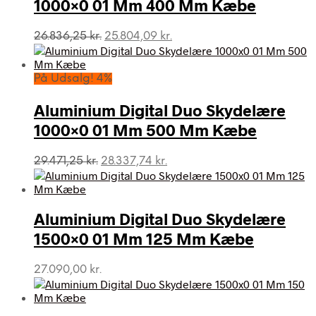
1000×0 01 Mm 400 Mm Kæbe
Den
Den
26.836,25
kr.
25.804,09
kr.
oprindelige
aktuelle
pris
pris
var:
er:
På Udsalg! 4%
26.836,25 kr..
25.804,09 kr..
Aluminium Digital Duo Skydelære
1000×0 01 Mm 500 Mm Kæbe
Den
Den
29.471,25
kr.
28.337,74
kr.
oprindelige
aktuelle
pris
pris
var:
er:
Aluminium Digital Duo Skydelære
29.471,25 kr..
28.337,74 kr..
1500×0 01 Mm 125 Mm Kæbe
27.090,00
kr.