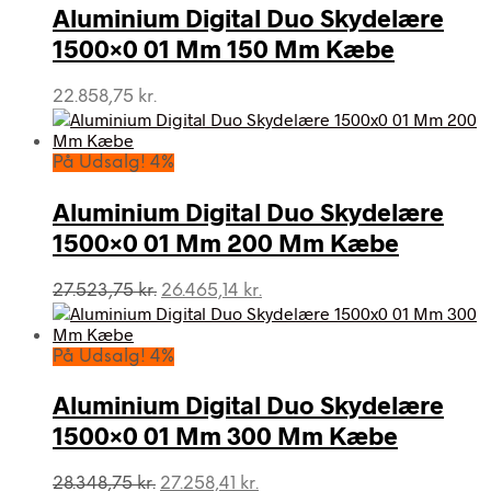
Aluminium Digital Duo Skydelære
1500×0 01 Mm 150 Mm Kæbe
22.858,75
kr.
På Udsalg! 4%
Aluminium Digital Duo Skydelære
1500×0 01 Mm 200 Mm Kæbe
Den
Den
27.523,75
kr.
26.465,14
kr.
oprindelige
aktuelle
pris
pris
var:
er:
På Udsalg! 4%
27.523,75 kr..
26.465,14 kr..
Aluminium Digital Duo Skydelære
1500×0 01 Mm 300 Mm Kæbe
Den
Den
28.348,75
kr.
27.258,41
kr.