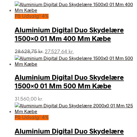
oprindelige
aktuelle
pris
pris
var:
er:
På Udsalg! 4%
28.348,75 kr..
27.258,41 kr..
Aluminium Digital Duo Skydelære
1500×0 01 Mm 400 Mm Kæbe
Den
Den
28.628,75
kr.
27.527,64
kr.
oprindelige
aktuelle
pris
pris
var:
er:
Aluminium Digital Duo Skydelære
28.628,75 kr..
27.527,64 kr..
1500×0 01 Mm 500 Mm Kæbe
31.560,00
kr.
På Udsalg! 4%
Aluminium Digital Duo Skydelære