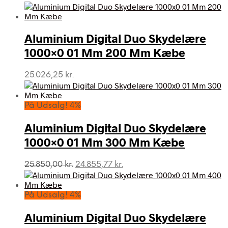
oprindelige
aktuelle
pris
pris
var:
er:
Aluminium Digital Duo Skydelære
21.073,75 kr..
20.263,22 kr..
1000×0 01 Mm 200 Mm Kæbe
25.026,25
kr.
På Udsalg! 4%
Aluminium Digital Duo Skydelære
1000×0 01 Mm 300 Mm Kæbe
Den
Den
25.850,00
kr.
24.855,77
kr.
oprindelige
aktuelle
pris
pris
var:
er:
På Udsalg! 4%
25.850,00 kr..
24.855,77 kr..
Aluminium Digital Duo Skydelære