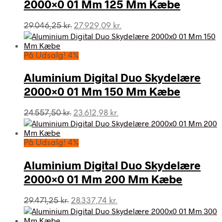
2000×0 01 Mm 125 Mm Kæbe
Den
Den
29.046,25
kr.
27.929,09
kr.
oprindelige
aktuelle
pris
pris
var:
er:
På Udsalg! 4%
29.046,25 kr..
27.929,09 kr..
Aluminium Digital Duo Skydelære
2000×0 01 Mm 150 Mm Kæbe
Den
Den
24.557,50
kr.
23.612,98
kr.
oprindelige
aktuelle
pris
pris
var:
er:
På Udsalg! 4%
24.557,50 kr..
23.612,98 kr..
Aluminium Digital Duo Skydelære
2000×0 01 Mm 200 Mm Kæbe
Den
Den
29.471,25
kr.
28.337,74
kr.
oprindelige
aktuelle
pris
pris