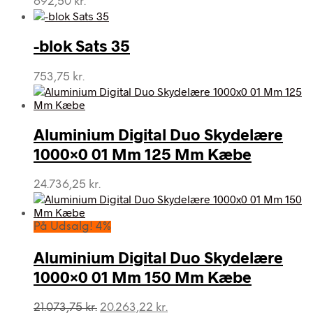
692,50
kr.
-blok Sats 35
753,75
kr.
Aluminium Digital Duo Skydelære
1000×0 01 Mm 125 Mm Kæbe
24.736,25
kr.
På Udsalg! 4%
Aluminium Digital Duo Skydelære
1000×0 01 Mm 150 Mm Kæbe
Den
Den
21.073,75
kr.
20.263,22
kr.