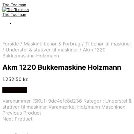
The Toolman
The Toolman
Forside
/
Maskintilbehør & Forbrug
/
Tilbehør til maskiner
/
Understel & stativer til maskiner
/
Akm 1220
Bukkemaskine Holzmann
Akm 1220 Bukkemaskine Holzmann
1.252,50
kr.
Billigst Her
Varenummer (SKU):
9dc4cfc8d236
Kategori:
Understel &
stativer til maskiner
Varemærke:
Holzmann Maschinen
Previous Product
Next Product