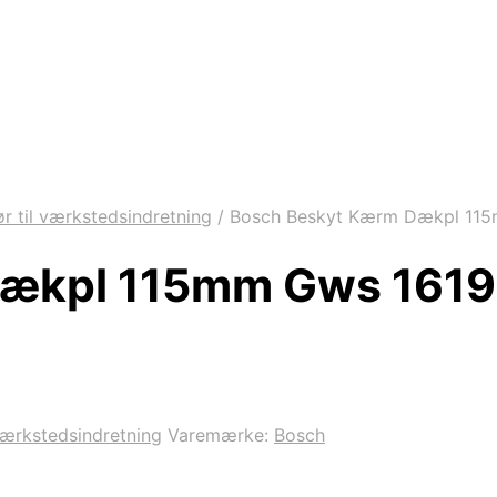
ør til værkstedsindretning
/
Bosch Beskyt Kærm Dækpl 11
Dækpl 115mm Gws 161
 værkstedsindretning
Varemærke:
Bosch