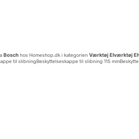
ra
Bosch
hos Homeshop.dk i kategorien
Værktøj Elværktøj E
appe til slibningBeskyttelseskappe til slibning 115 mmBes