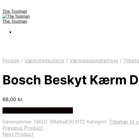
The Toolman
The Toolman
Forside
/
Værkstedsudstyr
/
Værkstedsindretning
/
Tilbeh
Bosch Beskyt Kærm 
68,00
kr.
Bedste pris hos Homeshop.dk
Varenummer (SKU):
99a8a8303f72
Kategori:
Tilbehør til
Previous Product
Next Product