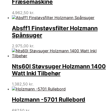
Fræsemaskine
4.962,50
kr.
Absff1 Finstøvsfilter Holzmann
Spånsuger
2.975,00
kr.
Nts60l Støvsuger Holzmann 1400
Watt Inkl Tilbehør
1.382,50
kr.
Holzmann -5701 Rullebord
687,50
kr.