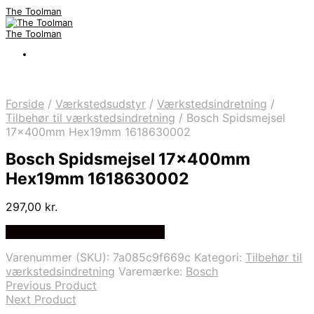
The Toolman
The Toolman
Forside
/
Værkstedsudstyr
/
Værkstedsindretning
/
Tilbehør til værkstedsindretning
/
Bosch Spidsmejsel
17x400mm Hex19mm 1618630002
Bosch Spidsmejsel 17x400mm
Hex19mm 1618630002
297,00
kr.
Bedste pris hos Homeshop.dk
Varenummer (SKU):
7a085c9f669c
Kategori:
Tilbehør til
værkstedsindretning
Varemærke:
Bosch
Previous Product
Next Product