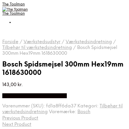
The Toolman
The Toolman
Forside
/
Værkstedsudstyr
/
Værkstedsindretning
/
Tilbehør til værkstedsindretning
/
Bosch Spidsmejsel
300mm Hex19mm 1618630000
Bosch Spidsmejsel 300mm Hex19mm
1618630000
143,00
kr.
Bedste pris hos Homeshop.dk
Varenummer (SKU):
fd1a8ff6da37
Kategori:
Tilbehør til
værkstedsindretning
Varemærke:
Bosch
Previous Product
Next Product