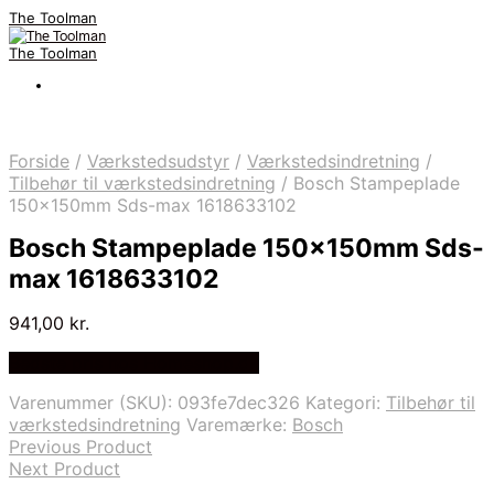
The Toolman
The Toolman
Forside
/
Værkstedsudstyr
/
Værkstedsindretning
/
Tilbehør til værkstedsindretning
/
Bosch Stampeplade
150x150mm Sds-max 1618633102
Bosch Stampeplade 150x150mm Sds-
max 1618633102
941,00
kr.
Bedste pris hos Homeshop.dk
Varenummer (SKU):
093fe7dec326
Kategori:
Tilbehør til
værkstedsindretning
Varemærke:
Bosch
Previous Product
Next Product