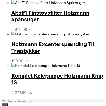
Absff1 Finstøvsfilter Holzmann
Spånsuger
2.975,00
kr.
Holzmann Excenterspænding Til
Træstykker
190,00
kr.
Komplet Kølepumpe Holzmann Kmp
13
2.277,50
kr.
© TheToolman.dk
×