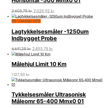
Horisontal -500 Mmx0 01
Den
Den
2.603,75
kr.
2.025,92
kr.
oprindelige
aktuelle
pris
pris
På Udsalg! 62%
var:
er:
2.603,75 kr..
2.025,92 kr..
Lagtykkelsesmåler -1250um
Indbygget Probe
Den
Den
6.641,25
kr.
2.493,75
kr.
oprindelige
aktuelle
pris
pris
var:
er:
Målehjul Limit 10 Km
6.641,25 kr..
2.493,75 kr..
1.127,50
kr.
Tykkelsesmåler Ultrasonisk
Måleomr 65-400 Mmx0 01