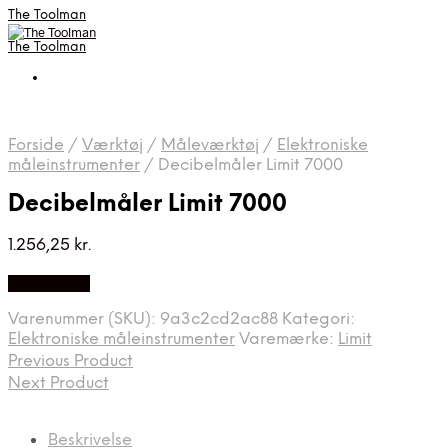
The Toolman
The Toolman
Forside
/
Værktøj
/
Måleværktøj
/
Elektroniske
måleinstrumenter
/
Decibelmåler Limit 7000
Decibelmåler Limit 7000
1.256,25
kr.
Billigst Her
Varenummer (SKU):
9a3c2cd2ac88
Kategori:
Elektroniske måleinstrumenter
Varemærke:
Limit
Previous Product
Next Product
Beskrivelse