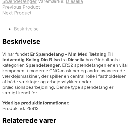
Spændetænger
Varemærke:
Diesella
Previous Product
Next Product
Beskrivelse
Beskrivelse
Vi har fundet
Er Spændetang – Mm Med Tætning Til
Indvendig Køling Din B Iso
fra
Diesella
hos Globaltools i
kategorien
Spændetænger
. ER32 spændetangen er en vital
komponent i moderne CNC-maskiner og andre avancerede
værktøjsmaskiner, der spiller en central rolle i fastholdelsen
af både værktøjer og arbejdsstykker under
præcisionsbearbejdning. Denne type spændetang er
særligt kendt for
Yderlige produktinformationer:
Produkt id: 29913
Relaterede varer