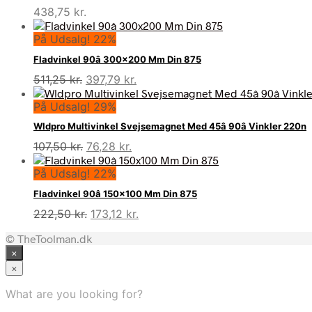
438,75
kr.
På Udsalg! 22%
Fladvinkel 90â 300×200 Mm Din 875
Den
Den
511,25
kr.
397,79
kr.
oprindelige
aktuelle
På Udsalg! 29%
pris
pris
var:
er:
Wldpro Multivinkel Svejsemagnet Med 45â 90â Vinkler 220n
511,25 kr..
397,79 kr..
Den
Den
107,50
kr.
76,28
kr.
oprindelige
aktuelle
På Udsalg! 22%
pris
pris
var:
er:
Fladvinkel 90â 150×100 Mm Din 875
107,50 kr..
76,28 kr..
Den
Den
222,50
kr.
173,12
kr.
oprindelige
aktuelle
© TheToolman.dk
pris
pris
×
var:
er:
222,50 kr..
173,12 kr..
×
What are you looking for?