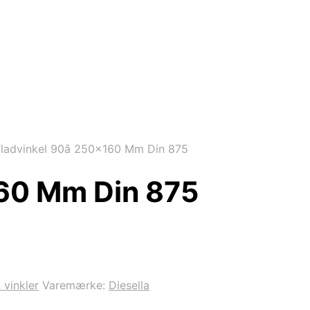
ladvinkel 90â 250×160 Mm Din 875
160 Mm Din 875
 vinkler
Varemærke:
Diesella