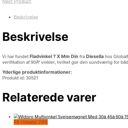
Next Product
Beskrivelse
Beskrivelse
Vi har fundet
Fladvinkel ? X Mm Din
fra
Diesella
hos Globalt
verifikation af 90Â° vinkler, hvilket gør den uundværlig for 
Yderlige produktinformationer:
Produkt id: 30521
Relaterede varer
På Udsalg! 29%