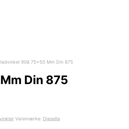
ladvinkel 90â 75×50 Mm Din 875
 Mm Din 875
vinkler
Varemærke:
Diesella