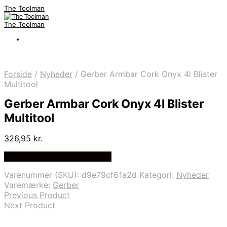
The Toolman
The Toolman
Forside
/
Nyheder
/
Gerber Armbar Cork Onyx 4l Blister
Multitool
Gerber Armbar Cork Onyx 4l Blister
Multitool
326,95
kr.
Bedste pris hos Multitool.dk
Varenummer (SKU):
d9e79cf61a2d
Kategori:
Nyheder
Varemærke:
Gerber
Previous Product
Next Product