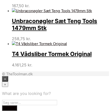
167,50
kr.
Unbraconøgler Sæt Teng Tools
1479mm Stk
258,75
kr.
T4 Vådsliber Tormek Original
4.161,25
kr.
© TheToolman.dk
×
×
What are you looking for?