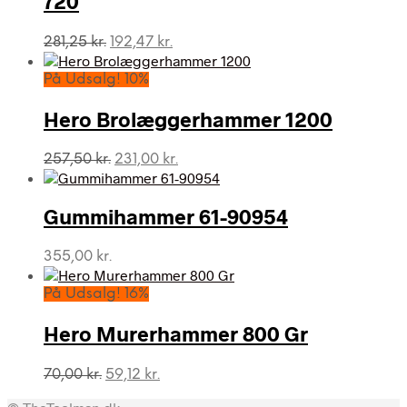
720
Den
Den
281,25
kr.
192,47
kr.
oprindelige
aktuelle
pris
pris
På Udsalg! 10%
var:
er:
281,25 kr..
192,47 kr..
Hero Brolæggerhammer 1200
Den
Den
257,50
kr.
231,00
kr.
oprindelige
aktuelle
pris
pris
var:
er:
Gummihammer 61-90954
257,50 kr..
231,00 kr..
355,00
kr.
På Udsalg! 16%
Hero Murerhammer 800 Gr
Den
Den
70,00
kr.
59,12
kr.
oprindelige
aktuelle