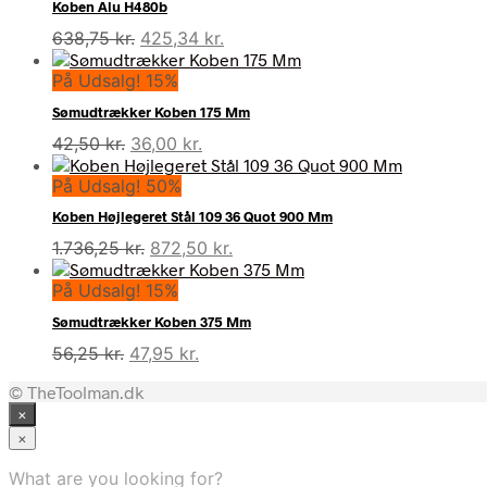
Koben Alu H480b
Den
Den
638,75
kr.
425,34
kr.
oprindelige
aktuelle
På Udsalg! 15%
pris
pris
var:
er:
Sømudtrækker Koben 175 Mm
638,75 kr..
425,34 kr..
Den
Den
42,50
kr.
36,00
kr.
oprindelige
aktuelle
På Udsalg! 50%
pris
pris
var:
er:
Koben Højlegeret Stål 109 36 Quot 900 Mm
42,50 kr..
36,00 kr..
Den
Den
1.736,25
kr.
872,50
kr.
oprindelige
aktuelle
På Udsalg! 15%
pris
pris
var:
er:
Sømudtrækker Koben 375 Mm
1.736,25 kr..
872,50 kr..
Den
Den
56,25
kr.
47,95
kr.
oprindelige
aktuelle
© TheToolman.dk
pris
pris
×
var:
er:
56,25 kr..
47,95 kr..
×
What are you looking for?