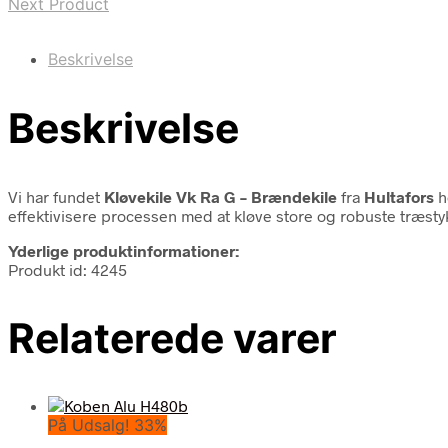
Next Product
Beskrivelse
Beskrivelse
Vi har fundet
Kløvekile Vk Ra G – Brændekile
fra
Hultafors
h
effektivisere processen med at kløve store og robuste træstykk
Yderlige produktinformationer:
Produkt id: 4245
Relaterede varer
På Udsalg! 33%