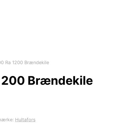
00 Ra 1200 Brændekile
 1200 Brændekile
mærke:
Hultafors