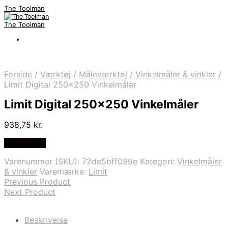
The Toolman
The Toolman
Forside
/
Værktøj
/
Måleværktøj
/
Vinkelmåler & vinkler
/
Limit Digital 250×250 Vinkelmåler
Limit Digital 250×250 Vinkelmåler
938,75
kr.
Billigst Her
Varenummer (SKU):
72de5bff099e
Kategori:
Vinkelmåler
& vinkler
Varemærke:
Limit
Previous Product
Next Product
Beskrivelse