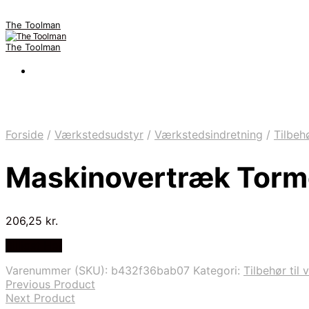
The Toolman
The Toolman
Forside
/
Værkstedsudstyr
/
Værkstedsindretning
/
Tilbeh
Maskinovertræk Tor
206,25
kr.
Billigst Her
Varenummer (SKU):
b432f36bab07
Kategori:
Tilbehør til
Previous Product
Next Product