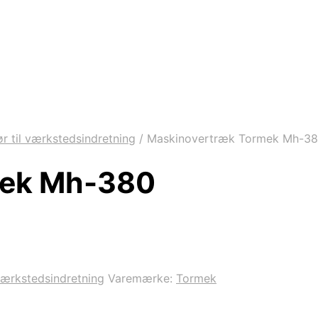
ør til værkstedsindretning
/
Maskinovertræk Tormek Mh-3
mek Mh-380
 værkstedsindretning
Varemærke:
Tormek