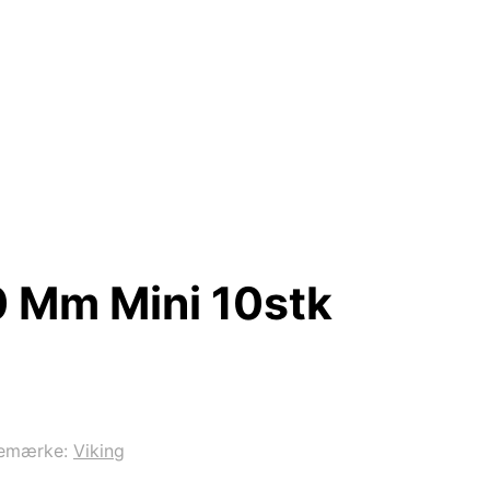
0 Mm Mini 10stk
emærke:
Viking