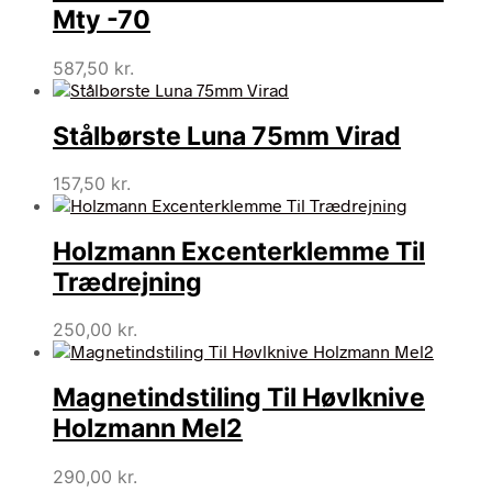
Mty -70
587,50
kr.
Stålbørste Luna 75mm Virad
157,50
kr.
Holzmann Excenterklemme Til
Trædrejning
250,00
kr.
Magnetindstiling Til Høvlknive
Holzmann Mel2
290,00
kr.