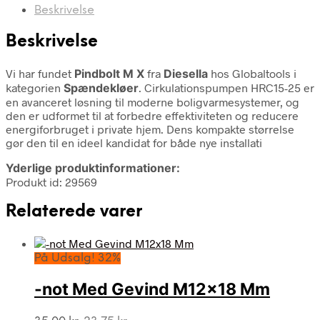
Beskrivelse
Beskrivelse
Vi har fundet
Pindbolt M X
fra
Diesella
hos Globaltools i
kategorien
Spændekløer
. Cirkulationspumpen HRC15-25 er
en avanceret løsning til moderne boligvarmesystemer, og
den er udformet til at forbedre effektiviteten og reducere
energiforbruget i private hjem. Dens kompakte størrelse
gør den til en ideel kandidat for både nye installati
Yderlige produktinformationer:
Produkt id: 29569
Relaterede varer
På Udsalg! 32%
-not Med Gevind M12x18 Mm
Den
Den