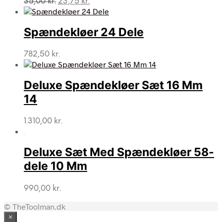
35,00
kr.
23,75
kr.
oprindelige
aktuelle
pris
pris
var:
er:
Spændekløer 24 Dele
35,00 kr..
23,75 kr..
782,50
kr.
Deluxe Spændekløer Sæt 16 Mm
14
1.310,00
kr.
Deluxe Sæt Med Spændekløer 58-
dele 10 Mm
990,00
kr.
© TheToolman.dk
×