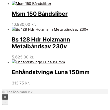
Msm 150 Båndsliber
10.930,00
kr.
Bs 128 Hdr Holzmann
Metalbåndsav 230v
5.625,00
kr.
Enhåndstvinge Luna 150mm
313,75
kr.
© TheToolman.dk
×
×