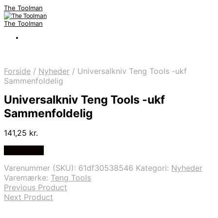
The Toolman
The Toolman
Forside
/
Nyheder
/
Universalkniv Teng Tools -ukf
Sammenfoldelig
Universalkniv Teng Tools -ukf
Sammenfoldelig
141,25
kr.
Billigst Her
Varenummer (SKU):
61df30538546
Kategori:
Nyheder
Varemærke:
Teng Tools
Previous Product
Next Product