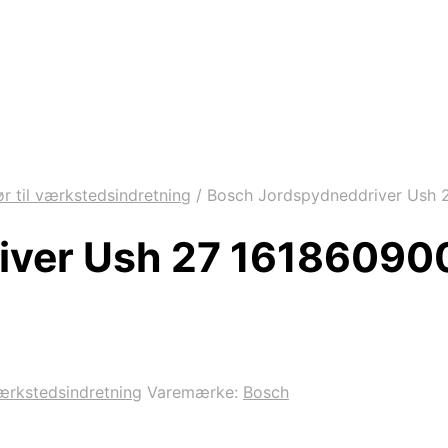
ør til værkstedsindretning
/
Bosch Jordspydneddriver Ush 
iver Ush 27 16186090
værkstedsindretning
Varemærke:
Bosch