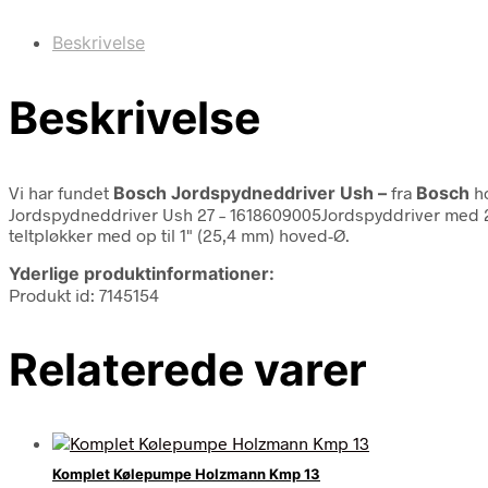
Beskrivelse
Beskrivelse
Vi har fundet
Bosch Jordspydneddriver Ush –
fra
Bosch
ho
Jordspydneddriver Ush 27 – 1618609005Jordspyddriver med 
teltpløkker med op til 1" (25,4 mm) hoved-Ø.
Yderlige produktinformationer:
Produkt id: 7145154
Relaterede varer
Komplet Kølepumpe Holzmann Kmp 13