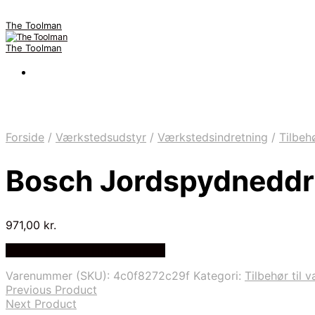
The Toolman
The Toolman
Forside
/
Værkstedsudstyr
/
Værkstedsindretning
/
Tilbeh
Bosch Jordspydneddr
971,00
kr.
Bedste pris hos Homeshop.dk
Varenummer (SKU):
4c0f8272c29f
Kategori:
Tilbehør til 
Previous Product
Next Product