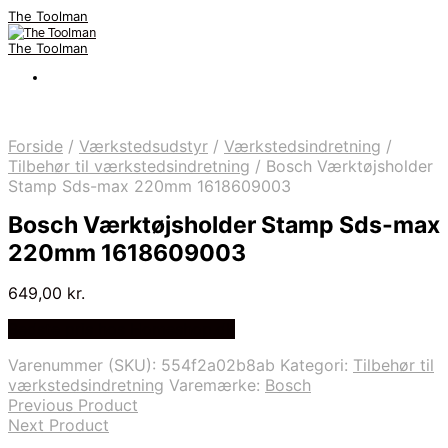
The Toolman
The Toolman
Forside
/
Værkstedsudstyr
/
Værkstedsindretning
/
Tilbehør til værkstedsindretning
/
Bosch Værktøjsholder
Stamp Sds-max 220mm 1618609003
Bosch Værktøjsholder Stamp Sds-max
220mm 1618609003
649,00
kr.
Bedste pris hos Homeshop.dk
Varenummer (SKU):
554f2a02b8ab
Kategori:
Tilbehør til
værkstedsindretning
Varemærke:
Bosch
Previous Product
Next Product