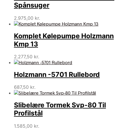
Spånsuger
2.975,00
kr.
Komplet Kølepumpe Holzmann
Kmp 13
2.277,50
kr.
Holzmann -5701 Rullebord
687,50
kr.
Slibelære Tormek Svp-80 Til
Profilstål
1.585,00
kr.