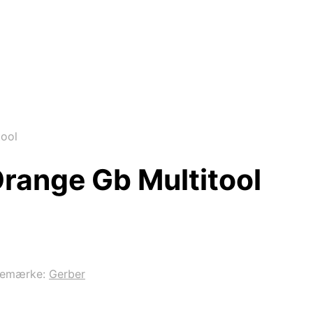
ool
range Gb Multitool
remærke:
Gerber