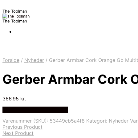
The Toolman
The Toolman
Forside
/
Nyheder
/
Gerber Armbar Cork Orange Gb Multit
Gerber Armbar Cork O
366,95
kr.
Bedste pris hos Multitool.dk
Varenummer (SKU):
53449cb5a4f8
Kategori:
Nyheder
Va
Previous Product
Next Product