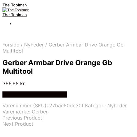
The Toolman
The Toolman
Forside
/
Nyheder
/
Gerber Armbar Drive Orange Gb
Multitool
Gerber Armbar Drive Orange Gb
Multitool
366,95
kr.
Bedste pris hos Multitool.dk
Varenummer (SKU):
27bae50dc30f
Kategori:
Nyheder
Varemærke:
Gerber
Previous Product
Next Product