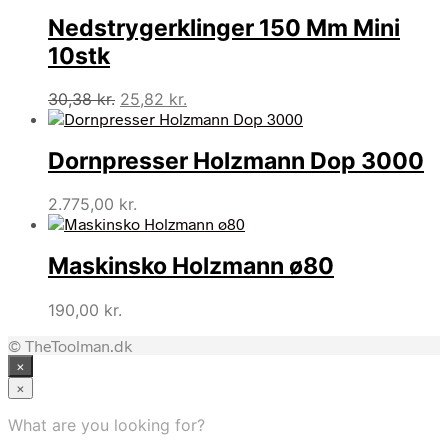
Nedstrygerklinger 150 Mm Mini
10stk
Den
Den
30,38
kr.
25,82
kr.
oprindelige
aktuelle
pris
pris
Dornpresser Holzmann Dop 3000
var:
er:
30,38 kr..
25,82 kr..
2.775,00
kr.
Maskinsko Holzmann ø80
190,00
kr.
© TheToolman.dk
×
×
What are you looking for?