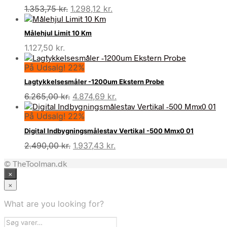
Den
Den
1.353,75
kr.
1.298,12
kr.
oprindelige
aktuelle
pris
pris
Målehjul Limit 10 Km
var:
er:
1.127,50
kr.
1.353,75 kr..
1.298,12 kr..
På Udsalg! 22%
Lagtykkelsesmåler -1200um Ekstern Probe
Den
Den
6.265,00
kr.
4.874,69
kr.
oprindelige
aktuelle
På Udsalg! 22%
pris
pris
var:
er:
Digital Indbygningsmålestav Vertikal -500 Mmx0 01
6.265,00 kr..
4.874,69 kr..
Den
Den
2.490,00
kr.
1.937,43
kr.
oprindelige
aktuelle
© TheToolman.dk
pris
pris
×
var:
er:
2.490,00 kr..
1.937,43 kr..
×
What are you looking for?