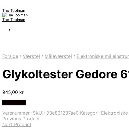
The Toolman
The Toolman
Forside
/
Værktøj
/
Måleværktøj
/
Elektroniske måleinstru
Glykoltester Gedore 
945,00
kr.
Billigst Her
Varenummer (SKU):
93a831287ae0
Kategori:
Elektroniske
Previous Product
Next Product