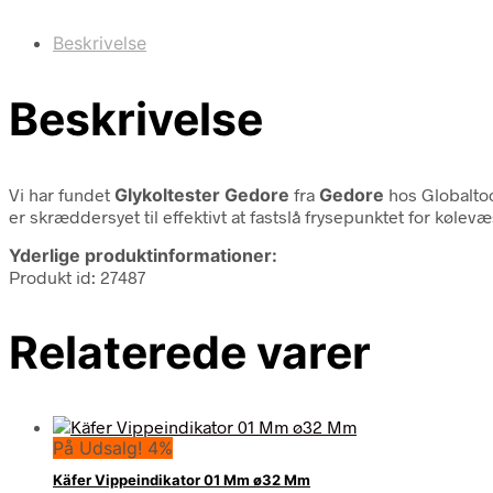
Beskrivelse
Beskrivelse
Vi har fundet
Glykoltester Gedore
fra
Gedore
hos Globaltoo
er skræddersyet til effektivt at fastslå frysepunktet for køl
Yderlige produktinformationer:
Produkt id: 27487
Relaterede varer
På Udsalg! 4%
Käfer Vippeindikator 01 Mm ø32 Mm