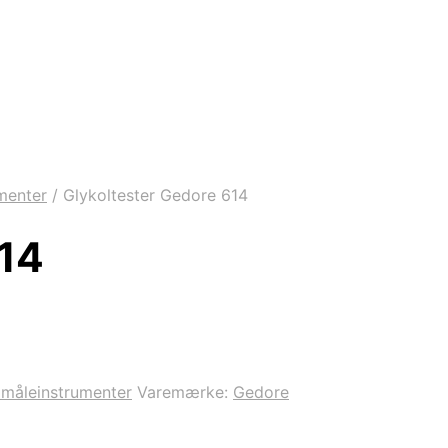
menter
/
Glykoltester Gedore 614
614
 måleinstrumenter
Varemærke:
Gedore