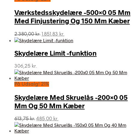
Værkstedsskydelære -500×0 05 Mm
Med Finjustering Og 150 Mm Kæber
Den
Den
2.380,00
kr.
1.851,83
kr.
oprindelige
aktuelle
pris
pris
var:
er:
Skydelære Limit -funktion
2.380,00 kr..
1.851,83 kr..
306,25
kr.
På Udsalg! 21%
Skydelære Med Skruelås -200×0 05
Mm Og 50 Mm Kæber
Den
Den
613,75
kr.
485,00
kr.
oprindelige
aktuelle
pris
pris