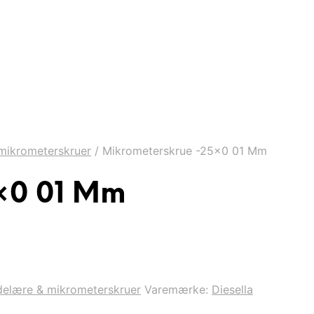
mikrometerskruer
/
Mikrometerskrue -25×0 01 Mm
×0 01 Mm
delære & mikrometerskruer
Varemærke:
Diesella