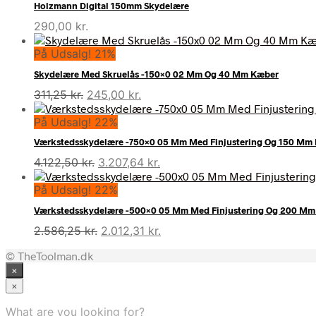
Holzmann Digital 150mm Skydelære
290,00
kr.
På Udsalg! 21%
Skydelære Med Skruelås -150×0 02 Mm Og 40 Mm Kæber
Den
Den
311,25
kr.
245,00
kr.
oprindelige
aktuelle
På Udsalg! 22%
pris
pris
var:
er:
Værkstedsskydelære -750×0 05 Mm Med Finjustering Og 150 Mm
311,25 kr..
245,00 kr..
Den
Den
4.122,50
kr.
3.207,64
kr.
oprindelige
aktuelle
På Udsalg! 22%
pris
pris
var:
er:
Værkstedsskydelære -500×0 05 Mm Med Finjustering Og 200 M
4.122,50 kr..
3.207,64 kr..
Den
Den
2.586,25
kr.
2.012,31
kr.
oprindelige
aktuelle
© TheToolman.dk
pris
pris
×
var:
er:
2.586,25 kr..
2.012,31 kr..
×
What are you looking for?