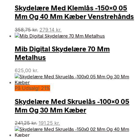
Skydelære Med Klemlås -150×0 05
Mm Og 40 Mm Kæber Venstrehånds
Den
Den
358,75
kr.
279,14
kr.
oprindelige
aktuelle
pris
pris
Mib Digital Skydelære 70 Mm
var:
er:
358,75 kr..
279,14 kr..
Metalhus
625,00
kr.
På Udsalg! 21%
Skydelære Med Skruelås -100×0 05
Mm Og 30 Mm Kæber
Den
Den
241,25
kr.
191,25
kr.
oprindelige
aktuelle
pris
pris