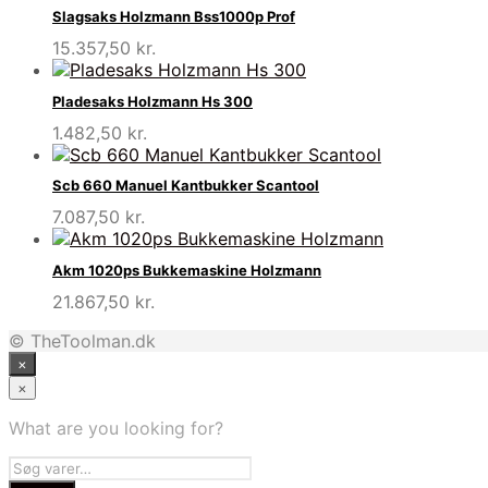
Slagsaks Holzmann Bss1000p Prof
15.357,50
kr.
Pladesaks Holzmann Hs 300
1.482,50
kr.
Scb 660 Manuel Kantbukker Scantool
7.087,50
kr.
Akm 1020ps Bukkemaskine Holzmann
21.867,50
kr.
© TheToolman.dk
×
×
What are you looking for?