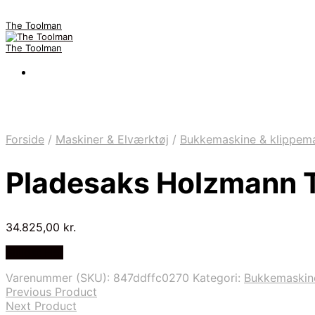
The Toolman
The Toolman
Forside
/
Maskiner & Elværktøj
/
Bukkemaskine & klippem
Pladesaks Holzmann 
34.825,00
kr.
Billigst Her
Varenummer (SKU):
847ddffc0270
Kategori:
Bukkemaskin
Previous Product
Next Product