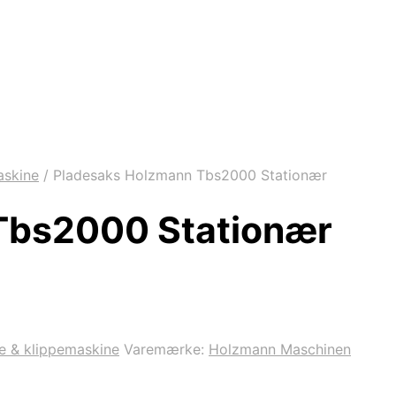
askine
/
Pladesaks Holzmann Tbs2000 Stationær
Tbs2000 Stationær
e & klippemaskine
Varemærke:
Holzmann Maschinen