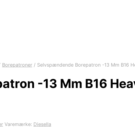
/
Borepatroner
/
Selvspændende Borepatron -13 Mm B16 H
atron -13 Mm B16 Hea
er
Varemærke:
Diesella