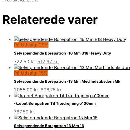
Relaterede varer
På Udsalg! 29%
Selvspændende Borepatron -16 Mm B18 Heavy Duty
Den
Den
722,50
kr.
512,67
kr.
oprindelige
aktuelle
På Udsalg! 15%
pris
pris
var:
er:
Selvspændende Borepatron -13 Mm Med Indstiksdorn Mk
722,50 kr..
512,67 kr..
Den
Den
1.055,00
kr.
896,75
kr.
oprindelige
aktuelle
pris
pris
-kæbet Borepatron Til Trædrejning ø100mm
var:
er:
787,50
kr.
1.055,00 kr..
896,75 kr..
Selvspændende Borepatron 13 Mm 16