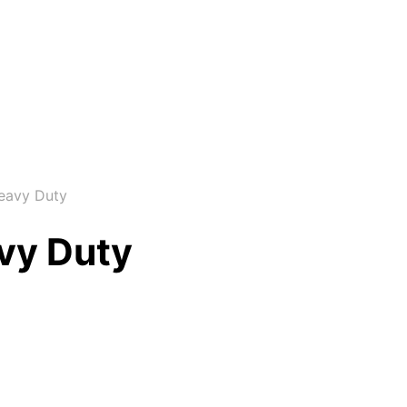
eavy Duty
vy Duty