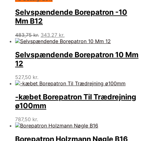
Selvspændende Borepatron -10
Mm B12
Den
Den
483,75
kr.
343,27
kr.
oprindelige
aktuelle
pris
pris
var:
er:
Selvspændende Borepatron 10 Mm
483,75 kr..
343,27 kr..
12
527,50
kr.
-kæbet Borepatron Til Trædrejning
ø100mm
787,50
kr.
Borepatron Holzmann Nøgle B16