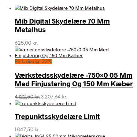
Mib Digital Skydelære 70 Mm
Metalhus
625,00
kr.
På Udsalg! 22%
Værkstedsskydelære -750×0 05 Mm
Med Finjustering Og 150 Mm Kæber
Den
Den
4.122,50
kr.
3.207,64
kr.
oprindelige
aktuelle
pris
pris
var:
er:
Trepunktsskydelære Limit
4.122,50 kr..
3.207,64 kr..
1.047,50
kr.