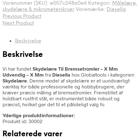
Varenummer (SKU):
e007c248a0e6
Kategori:
Målelære,
1.417,50 kr..
1.102,93 kr..
skydelære & mikrometerskruer
Varemærke:
Diesella
Previous Product
Next Product
Beskrivelse
Beskrivelse
Vi har fundet
Skydelære Til Bremsetromler – X Mm
Udvendig – X Mm
fra
Diesella
hos Globaltools i kategorien
Skydelære
. Denne model af skydelære er et uundværligt
værktøj for både professionelle og hobbybrugere, der
kræver præcis måling af bremsetromler. Fremstillet af
holdbart rustfrit stål, er instrumentet både robust og
præcist, hvilket gør det til et pålideligt valg fo
Yderlige produktinformationer:
Produkt id: 30002
Relaterede varer